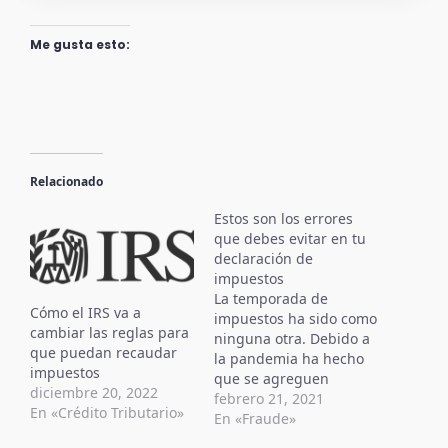
Me gusta esto:
Relacionado
Estos son los errores
que debes evitar en tu
declaración de
impuestos
La temporada de
Cómo el IRS va a
impuestos ha sido como
cambiar las reglas para
ninguna otra. Debido a
que puedan recaudar
la pandemia ha hecho
impuestos
que se agreguen
diciembre 20, 2022
diferentes
febrero 21, 2021
En «Crédito Tributario»
declaraciones en los
En «Fraude»
contribuyentes lo que