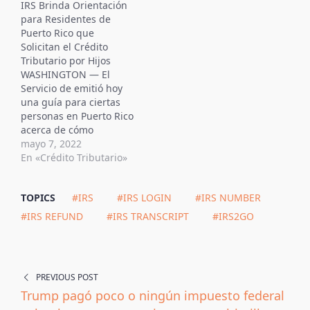
IRS Brinda Orientación
podría causar errores al
para Residentes de
momento de presentar
Puerto Rico que
tu declaración fiscal. ¿El
Solicitan el Crédito
IRS puede hacer una
Tributario por Hijos
auditoria de tus gastos
WASHINGTON — El
y no pagar el
Servicio de emitió hoy
reembolso? Aunque
una guía para ciertas
es complicado que los
personas en Puerto Rico
ciudadanos…
acerca de cómo
presentar y reclamar los
mayo 7, 2022
pagos del Crédito
En «Crédito Tributario»
tributario por niños a
los que tienen derecho
TOPICS
#IRS
#IRS LOGIN
#IRS NUMBER
a recibir bajo la Ley del
Plan de Rescate
#IRS REFUND
#IRS TRANSCRIPT
#IRS2GO
Estadounidense. "Es
importante que los
residentes de Puerto…
PREVIOUS POST
Trump pagó poco o ningún impuesto federal