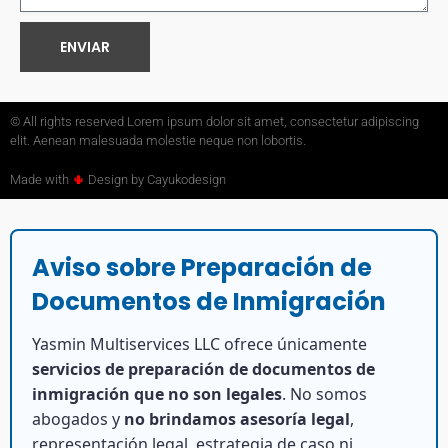
ENVIAR
© All rights reserved Lorem ipsum dolor sit amet, consectetur adipiscing
elit. Aenean malesuada molestie neque non lobortis.
Made with
🌵
Design by Cayukodesign
Aviso sobre Preparación de
Documentos de Inmigración
Yasmin Multiservices LLC ofrece únicamente
servicios de preparación de documentos de
inmigración que no son legales
. No somos
abogados y
no brindamos asesoría legal
,
representación legal, estrategia de caso ni