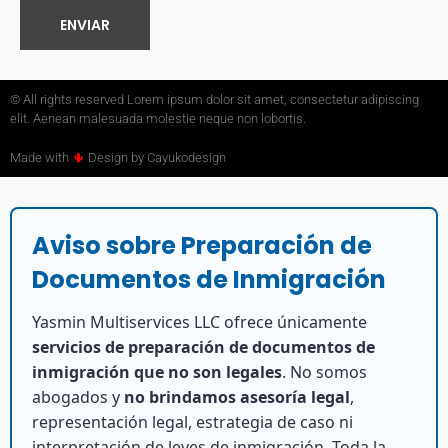
ENVIAR
© All rights reserved Lorem ipsum dolor sit amet, consectetur adipiscing
elit. Aenean malesuada molestie neque non lobortis.
Made with
🌵
Design by Cayukodesign
Aviso sobre Preparación de
Documentos de Inmigración
Yasmin Multiservices LLC ofrece únicamente
servicios de preparación de documentos de
inmigración que no son legales
. No somos
abogados y
no brindamos asesoría legal
,
representación legal, estrategia de caso ni
interpretación de leyes de inmigración. Toda la