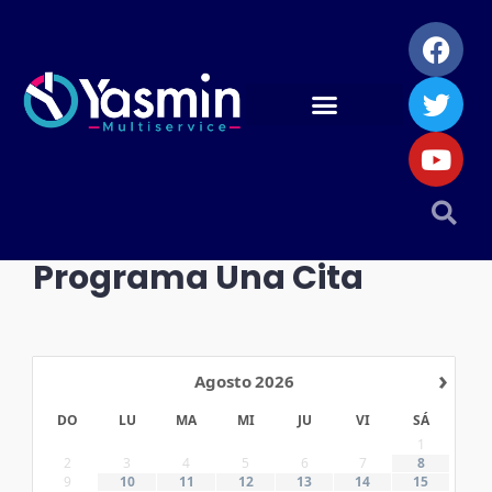
Programa Una Cita
›
Agosto
2026
DO
LU
MA
MI
JU
VI
SÁ
1
2
3
4
5
6
7
8
9
10
11
12
13
14
15