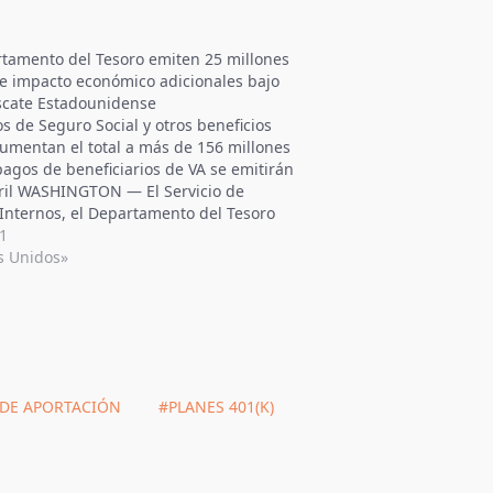
rtamento del Tesoro emiten 25 millones
e impacto económico adicionales bajo
scate Estadounidense
os de Seguro Social y otros beneficios
umentan el total a más de 156 millones
agos de beneficiarios de VA se emitirán
bril WASHINGTON — El Servicio de
Internos, el Departamento del Tesoro
dos Unidos y la Oficina de Servicios
21
…
s Unidos»
 DE APORTACIÓN
#PLANES 401(K)