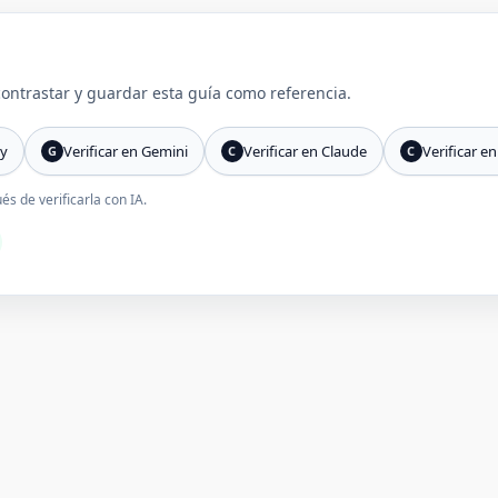
 contrastar y guardar esta guía como referencia.
ty
Verificar en Gemini
Verificar en Claude
Verificar en
G
C
C
s de verificarla con IA.