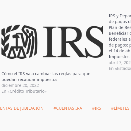
IRS y Depa
de pagos d
Plan de Re
Beneficiari
federales a
de pagos; p
el 14 de a
Impuestos 
de los Esta
abril 7, 20
Tributario
En «Estado
Cómo el IRS va a cambiar las reglas para que
puedan recaudar impuestos
diciembre 20, 2022
En «Crédito Tributario»
ENTAS DE JUBILACIÓN
#CUENTAS IRA
#IRS
#LÍMITES