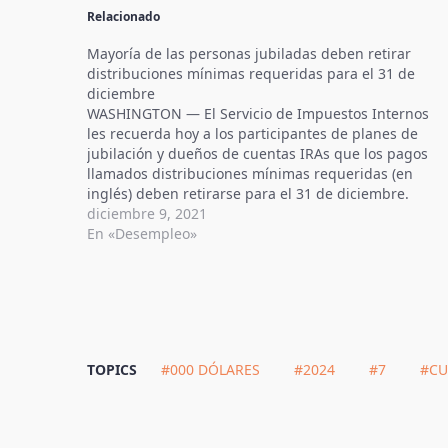
Relacionado
Mayoría de las personas jubiladas deben retirar
distribuciones mínimas requeridas para el 31 de
diciembre
WASHINGTON — El Servicio de Impuestos Internos
les recuerda hoy a los participantes de planes de
jubilación y dueños de cuentas IRAs que los pagos
llamados distribuciones mínimas requeridas (en
inglés) deben retirarse para el 31 de diciembre.
Las distribuciones mínimas requeridas (RMD, por
diciembre 9, 2021
sus siglas en inglés) generalmente son cantidades
En «Desempleo»
mínimas…
TOPICS
#000 DÓLARES
#2024
#7
#CU