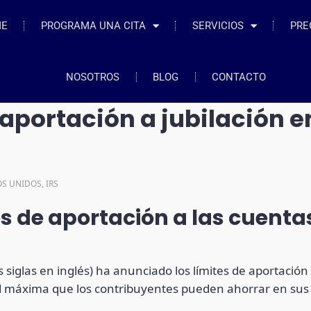
ME
PROGRAMA UNA CITA
SERVICIOS
PRE
NOSOTROS
BLOG
CONTACTO
aportación a jubilación e
OS UNIDOS
,
IRS
tes de aportación a las cuenta
s siglas en inglés) ha anunciado los límites de aportación 
dad máxima que los contribuyentes pueden ahorrar en su