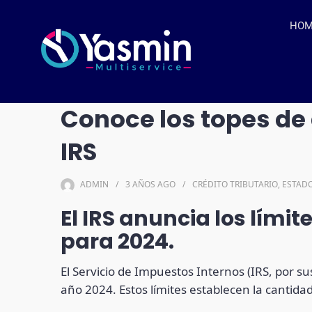
HO
Conoce los topes de 
IRS
ADMIN
3 AÑOS
AGO
CRÉDITO TRIBUTARIO
,
ESTAD
El IRS anuncia los lími
para 2024.
El Servicio de Impuestos Internos (IRS, por su
año 2024. Estos límites establecen la canti