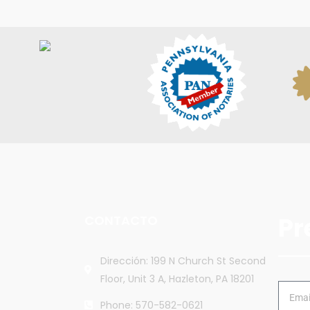
Pr
CONTACTO
Dirección: 199 N Church St Second
Floor, Unit 3 A, Hazleton, PA 18201
Phone: 570-582-0621