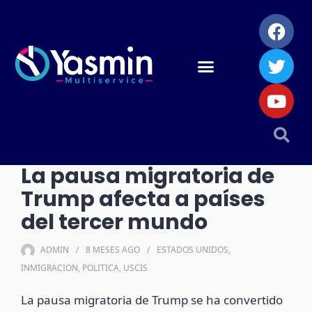
La pausa migratoria de
Trump afecta a países
del tercer mundo
ADMIN
8 MESES
AGO
ESTADOS UNIDOS
,
INMIGRACION
,
POLITICA
,
USCIS
La pausa migratoria de Trump se ha convertido