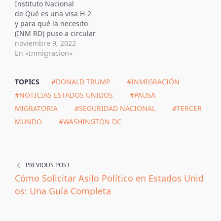
Instituto Nacional
de Qué es una visa H-2
y para qué la necesito
(INM RD) puso a circular
la Memoria del
noviembre 9, 2022
Seminario
En «Inmigracion»
Internacional:
Migración, Remesas y
TOPICS
#DONALD TRUMP
#INMIGRACIÓN
Desarrollo, resultado
del primer seminario
#NOTICIAS ESTADOS UNIDOS
#PAUSA
internacional realizado
MIGRATORIA
#SEGURIDAD NACIONAL
#TERCER
en el país sobre las
MUNDO
#WASHINGTON DC
relaciones entre los
procesos migratorios,
las remesas y…
PREVIOUS POST
Cómo Solicitar Asilo Político en Estados Unid
os: Una Guía Completa