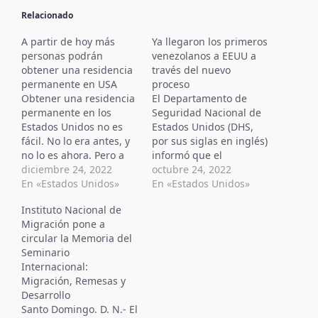
Relacionado
A partir de hoy más
Ya llegaron los primeros
personas podrán
venezolanos a EEUU a
obtener una residencia
través del nuevo
permanente en USA
proceso
Obtener una residencia
El Departamento de
permanente en los
Seguridad Nacional de
Estados Unidos no es
Estados Unidos (DHS,
fácil. No lo era antes, y
por sus siglas en inglés)
no lo es ahora. Pero a
informó que el
partir de este 23 de
diciembre 24, 2022
sábado llegaron al país
octubre 24, 2022
diciembre muchas
En «Estados Unidos»
los primeros cuatro
En «Estados Unidos»
personas que ya viven
ciudadanos
Instituto Nacional de
en el país y que hasta
venezolanos en el
Migración pone a
ahora no podían
marco del nuevo
circular la Memoria del
calificar para la famosa
proceso migratorio,
Seminario
tarjeta verde que
anunciado el pasado 12
Internacional:
otorga…
de octubre. “Menos de
Migración, Remesas y
una semana después
Desarrollo
de la puesta en marcha
Santo Domingo. D. N.- El
del portal,…