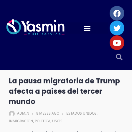
La pausa migratoria de Trump
afecta a países del tercer
mundo
ADMIN
8 MESES
AGO
ESTADOS UNIDOS
,
INMIGRACION
,
POLITICA
,
USCIS