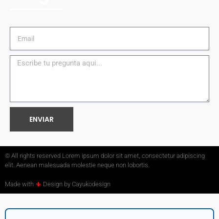
ENVIAR
© All rights reserved Lorem ipsum dolor sit amet, consectetur adipiscing
elit. Aenean malesuada molestie neque non lobortis.
Made with
🌵
Design by Cayukodesign