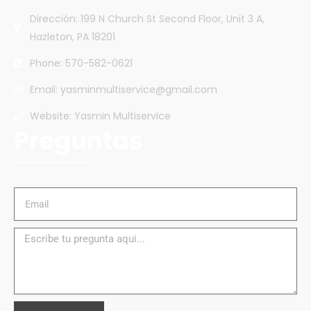
Dirección: 199 N Church St Second Floor, Unit 3 A,
Hazleton, PA 18201
Phone: 570-582-0621
Email: yasminmultiservice@gmail.com
Website: Yasmin Multiservice
Preguntas