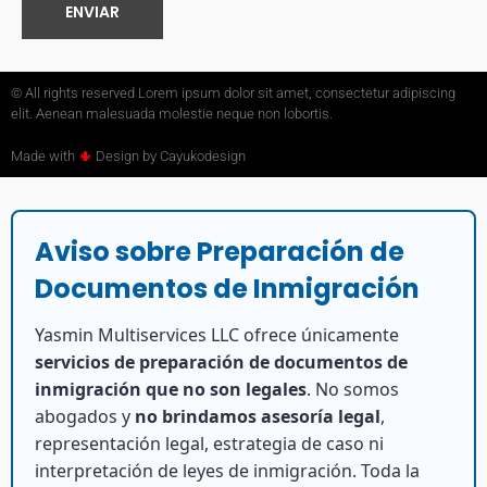
ENVIAR
© All rights reserved Lorem ipsum dolor sit amet, consectetur adipiscing
elit. Aenean malesuada molestie neque non lobortis.
Made with
🌵
Design by Cayukodesign
Aviso sobre Preparación de
Documentos de Inmigración
Yasmin Multiservices LLC ofrece únicamente
servicios de preparación de documentos de
inmigración que no son legales
. No somos
abogados y
no brindamos asesoría legal
,
representación legal, estrategia de caso ni
interpretación de leyes de inmigración. Toda la