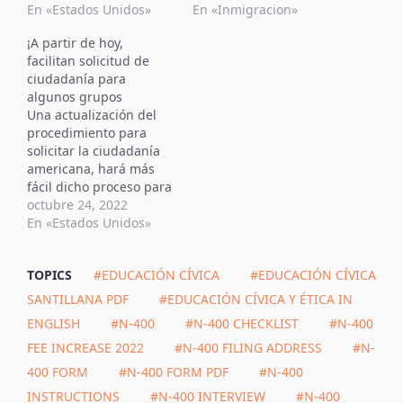
flexibilidades hasta el
En «Estados Unidos»
flexibilidades hasta el
En «Inmigracion»
25 de julio de 2022,
25 de julio de 2022,
¡A partir de hoy,
para ayudar a los
para ayudar a los
facilitan solicitud de
solicitantes y
solicitantes y
ciudadanía para
peticionarios.
peticionarios.
algunos grupos
Anticipamos que esta
Anticipamos que esta
Una actualización del
sea la última extensión
sea la última extensión
procedimiento para
de estas flexibilidades.
de estas flexibilidades.
solicitar la ciudadanía
USCIS considerara una
USCIS considerara una
americana, hará más
respuesta recibida
respuesta recibida
fácil dicho proceso para
dentro…
dentro…
las personas con algún
octubre 24, 2022
tipo de discapacidad.
En «Estados Unidos»
Así lo anunció el
Servicio de Ciudadanía
TOPICS
#EDUCACIÓN CÍVICA
#EDUCACIÓN CÍVICA
e Inmigración (USCIS).
De ese modo, los que
SANTILLANA PDF
#EDUCACIÓN CÍVICA Y ÉTICA IN
tengan una
ENGLISH
#N-400
#N-400 CHECKLIST
#N-400
discapacidad
FEE INCREASE 2022
#N-400 FILING ADDRESS
#N-
determinada o
problemas mentales, no
400 FORM
#N-400 FORM PDF
#N-400
tendrán que hacer el
INSTRUCTIONS
#N-400 INTERVIEW
#N-400
examen…