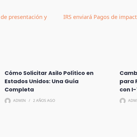
e de presentación y
IRS enviará Pagos de impac
Cómo Solicitar Asilo Político en
Cambi
Estados Unidos: Una Guía
para 
Completa
con I
ADMIN
2 AÑOS
AGO
ADM