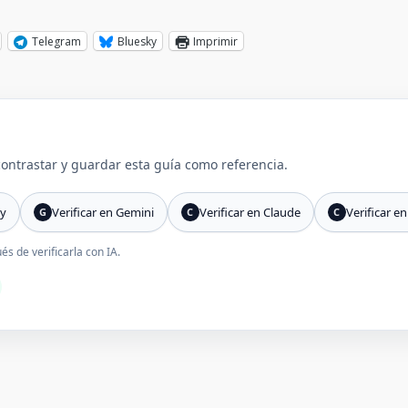
Telegram
Bluesky
Imprimir
 contrastar y guardar esta guía como referencia.
ty
Verificar en Gemini
Verificar en Claude
Verificar en
G
C
C
s de verificarla con IA.