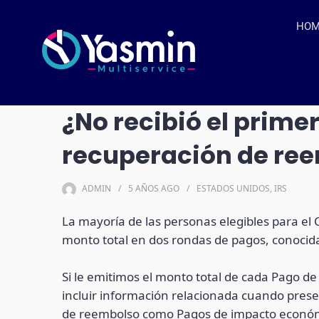
HO
¿No recibió el prime
recuperación de re
ADMIN
5 AÑOS
AGO
ESTADOS UNIDOS
,
IRS
La mayoría de las personas elegibles para el 
monto total en dos rondas de pagos, conoci
Si le emitimos el monto total de cada Pago d
incluir información relacionada cuando pres
de reembolso como Pagos de impacto econó