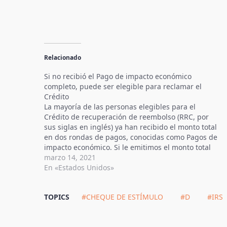
Relacionado
Si no recibió el Pago de impacto económico
completo, puede ser elegible para reclamar el
Crédito
La mayoría de las personas elegibles para el
Crédito de recuperación de reembolso (RRC, por
sus siglas en inglés) ya han recibido el monto total
en dos rondas de pagos, conocidas como Pagos de
impacto económico. Si le emitimos el monto total
de cada Pago de impacto económico, no
marzo 14, 2021
necesitará…
En «Estados Unidos»
TOPICS
#CHEQUE DE ESTÍMULO
#D
#IRS