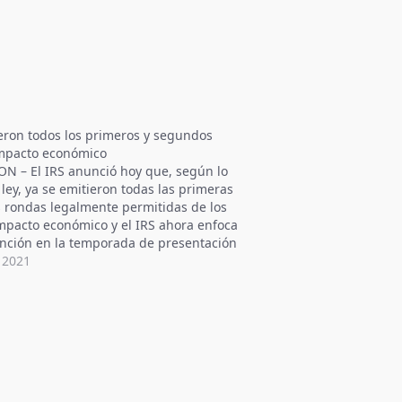
ieron todos los primeros y segundos
mpacto económico
 – El IRS anunció hoy que, según lo
 ley, ya se emitieron todas las primeras
 rondas legalmente permitidas de los
mpacto económico y el IRS ahora enfoca
ención en la temporada de presentación
s de 2021. A partir de abril…
 2021