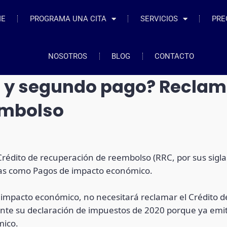
ME
PROGRAMA UNA CITA
SERVICIOS
PRE
NOSOTROS
BLOG
CONTACTO
r y segundo pago? Reclame
embolso
Crédito de recuperación de reembolso (RRC, por sus siglas
das como Pagos de impacto económico.
e impacto económico, no necesitará reclamar el Crédito 
ente su declaración de impuestos de 2020 porque ya emi
mico.