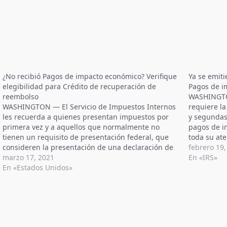
¿No recibió Pagos de impacto económico? Verifique
Ya se emit
elegibilidad para Crédito de recuperación de
Pagos de i
reembolso
WASHINGTON
WASHINGTON — El Servicio de Impuestos Internos
requiere la
les recuerda a quienes presentan impuestos por
y segundas
primera vez y a aquellos que normalmente no
pagos de i
tienen un requisito de presentación federal, que
toda su at
consideren la presentación de una declaración de
de impuesto
febrero 19,
impuestos de 2020. Pueden ser elegibles para
marzo 17, 2021
En «IRS»
reclamar el Crédito de recuperación de reembolso,
En «Estados Unidos»
un nuevo crédito…