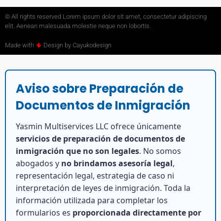
© All rights reserved Lorem ipsum dolor sit amet, consectetur adipiscing
elit. Aenean malesuada molestie neque non lobortis.
Made with
🌵
Design by Cayukodesign
Aviso sobre Preparación de
Documentos de Inmigración
Yasmin Multiservices LLC ofrece únicamente
servicios de preparación de documentos de
inmigración que no son legales
. No somos
abogados y
no brindamos asesoría legal
,
representación legal, estrategia de caso ni
interpretación de leyes de inmigración. Toda la
información utilizada para completar los
formularios es
proporcionada directamente por