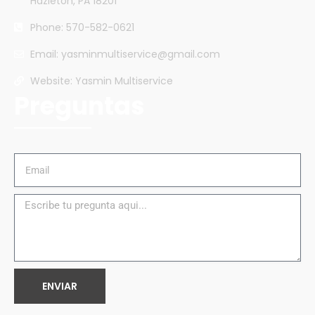
Hazleton, PA 18201
Phone: 570-582-0621
Email: yasminmultiservice@gmail.com
Website: Yasmin Multiservice
Preguntas
ENVIAR