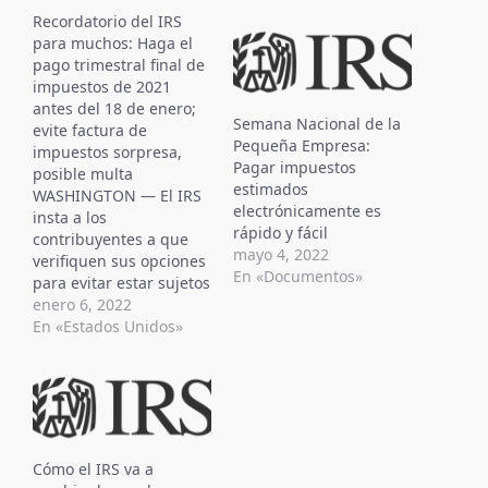
Recordatorio del IRS
para muchos: Haga el
pago trimestral final de
impuestos de 2021
antes del 18 de enero;
Semana Nacional de la
evite factura de
Pequeña Empresa:
impuestos sorpresa,
Pagar impuestos
posible multa
estimados
WASHINGTON — El IRS
electrónicamente es
insta a los
rápido y fácil
contribuyentes a que
mayo 4, 2022
verifiquen sus opciones
En «Documentos»
para evitar estar sujetos
a multas por impuestos
enero 6, 2022
estimados, que se
En «Estados Unidos»
aplican cuando alguien
paga menos de lo
debido en sus
impuestos. Los
contribuyentes que
pagaron muy pocos
Cómo el IRS va a
impuestos durante el