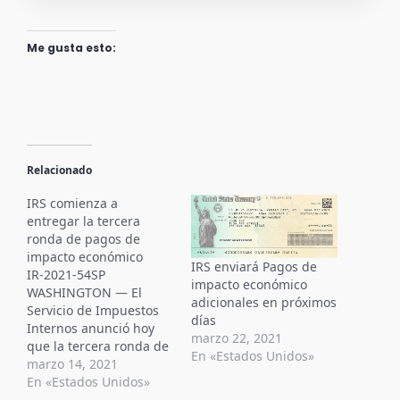
Me gusta esto:
Relacionado
IRS comienza a
entregar la tercera
ronda de pagos de
impacto económico
IRS enviará Pagos de
IR-2021-54SP
impacto económico
WASHINGTON — El
adicionales en próximos
Servicio de Impuestos
días
Internos anunció hoy
marzo 22, 2021
que la tercera ronda de
En «Estados Unidos»
Pagos de impacto
marzo 14, 2021
económico comenzará a
En «Estados Unidos»
llegar a los