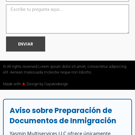
ENVIAR
© All rights reserved Lorem ipsum dolor sit amet, consectetur adipiscing
elit. Aenean malesuada molestie neque non lobortis.
Made with
🌵
Design by Cayukodesign
Aviso sobre Preparación de
Documentos de Inmigración
Yasmin Multiservices LLC ofrece únicamente