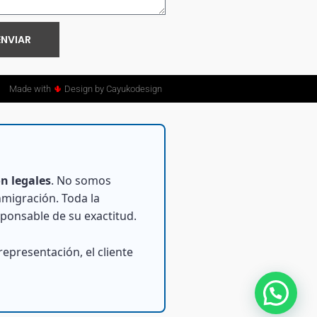
ENVIAR
Made with
🌵
Design by Cayukodesign
n legales
. No somos
inmigración. Toda la
sponsable de su exactitud.
epresentación, el cliente