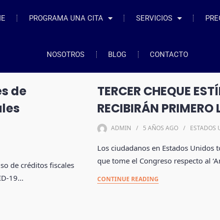
ME
PROGRAMA UNA CITA
SERVICIOS
PRE
NOSOTROS
BLOG
CONTACTO
es de
TERCER CHEQUE ESTÍ
ales
RECIBIRÁN PRIMERO 
ADMIN
5 AÑOS
AGO
ESTADOS 
Los ciudadanos en Estados Unidos to
que tome el Congreso respecto al ‘
o de créditos fiscales
VID-19…
CONTINUE READING