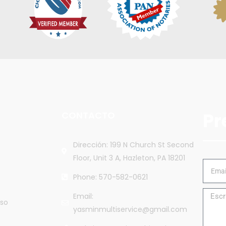
Pr
CONTACTO
Dirección: 199 N Church St Second
Floor, Unit 3 A, Hazleton, PA 18201
Phone: 570-582-0621
Email:
so
yasminmultiservice@gmail.com