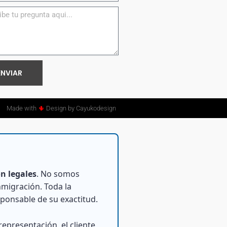
ENVIAR
Made with
🌵
Design by Cayukodesign
n legales
. No somos
inmigración. Toda la
sponsable de su exactitud.
epresentación, el cliente