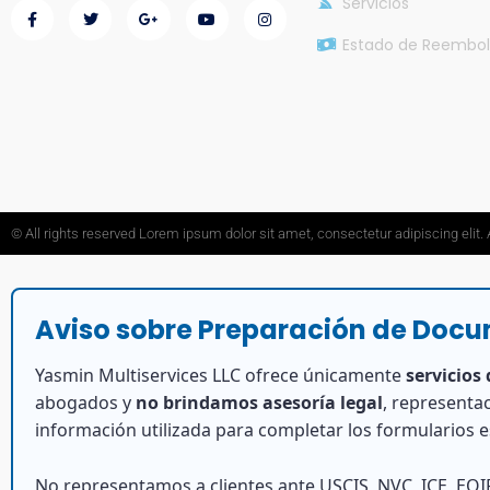
Servicios
Estado de Reembol
© All rights reserved Lorem ipsum dolor sit amet, consectetur adipiscing eli
Aviso sobre Preparación de Doc
Yasmin Multiservices LLC ofrece únicamente
servicios
abogados y
no brindamos asesoría legal
, representac
información utilizada para completar los formularios 
No representamos a clientes ante USCIS, NVC, ICE, EOIR