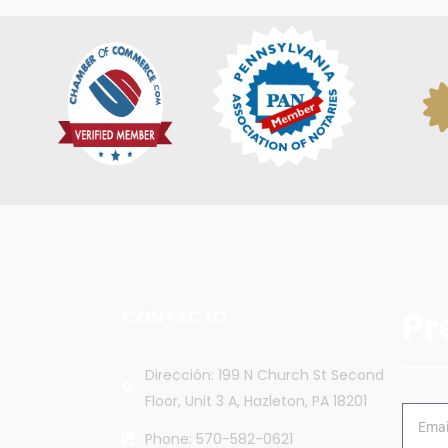
Pr
CONTACTO
Dirección: 199 N Church St Second
Floor, Unit 3 A, Hazleton, PA 18201
Phone: 570-582-0621