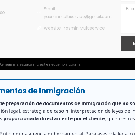
Email:
so
yasminmultiservice@gmail.com
Website: Yasmin Multiservice
t. Aenean malesuada molestie neque non lobortis.
umentos de Inmigración
 de preparación de documentos de inmigración que no so
ión legal, estrategia de caso ni interpretación de leyes de 
es
proporcionada directamente por el cliente
, quien es re
 ni ninguna agencia gubernamental. Para asesoría legal o r